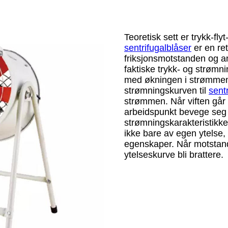
Teoretisk sett er trykk-flyt
sentrifugalblåser
er en ret
friksjonsmotstanden og an
faktiske trykk- og strømni
med økningen i strømmen,
strømningskurven til
sentr
strømmen. Når viften går 
arbeidspunkt bevege seg 
strømningskarakteristikken
ikke bare av egen ytelse
egenskaper. Når motstanden
ytelseskurve bli brattere.