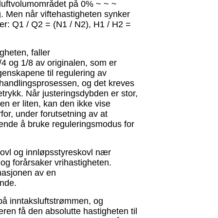
er luftvolumområdet på 0% ~ ~ ~
g. Men når viftehastigheten synker
ger: Q1 / Q2 = (N1 / N2), H1 / H2 =
gheten, faller
1/4 og 1/8 av originalen, som er
genskapene til regulering av
behandlingsprosessen, og det kreves
etrykk. Når justeringsdybden er stor,
n er liten, kan den ikke vise
r, under forutsetning av at
ssende å bruke reguleringsmodus for
kovl og innløpsstyreskovl nær
, og forårsaker vrihastigheten.
rmasjonen av en
ende.
 på inntaksluftstrømmen, og
eren få den absolutte hastigheten til