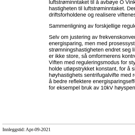
luftstrøminntaket til å avbøye О Vin
hastigheten til luftstrøminntaket. De
driftsforholdene og realisere viften
Sammenligning av forskjellige regu
Selv om justering av frekvenskonvert
energisparing, men med prosessyste
strømningshastigheten endret seg li
er ikke store, så omformerens kontr
Viften med reguleringsmodus for sty
holde utløpstrykket konstant, for å s
høyhastighets sentrifugalvifte med r
å bedre reflektere energisparingseffe
for eksempel bruk av 10kV høyspenni
Innleggstid: Apr-09-2021