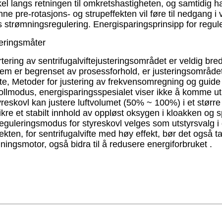
kel langs retningen til omkretshastigheten, og samtidig h
nne pre-rotasjons- og strupeffekten vil føre til nedgang i 
es strømningsregulering. Energisparingsprinsipp for regul
leringsmåter
ering av sentrifugalviftejusteringsområdet er veldig bred
m er begrenset av prosessforhold, er justeringsområde
te, Metoder for justering av frekvensomregning og guide v
ollmodus, energisparingsspesialet viser ikke å komme ut,
reskovl kan justere luftvolumet (50% ~ 100%) i et størr
ikre et stabilt innhold av oppløst oksygen i kloakken og s
eguleringsmodus for styreskovl velges som utstyrsvalg i 
kten, for sentrifugalvifte med høy effekt, bør det også ta
ngsmotor, også bidra til å redusere energiforbruket .