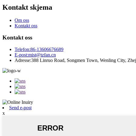
Kontakt skjema
Om oss
Kontakt oss
Kontakt oss
Telefon:
86-13606676689
E-post:
mist@tzfan.cn
Adresse:
388 Linruo Road, Songmen Town, Wenling City, Zhej
Send e-post
x