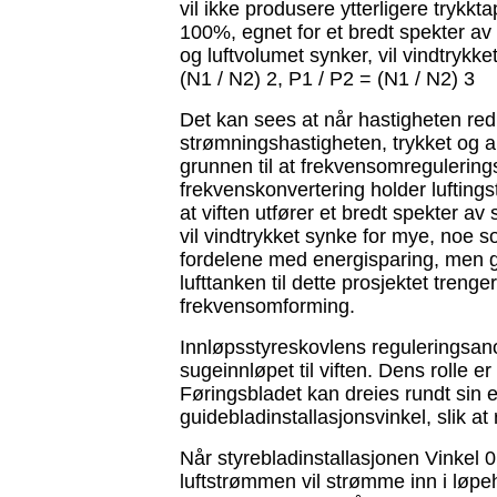
vil ikke produsere ytterligere tryk
100%, egnet for et bredt spekter av
og luftvolumet synker, vil vindtrykk
(N1 / N2) 2, P1 / P2 = (N1 / N2) 3
Det kan sees at når hastigheten redu
strømningshastigheten, trykket og ak
grunnen til at frekvensomregulerings
frekvenskonvertering holder lufting
at viften utfører et bredt spekter a
vil vindtrykket synke for mye, noe s
fordelene med energisparing, men g
lufttanken til dette prosjektet tre
frekvensomforming.
Innløpsstyreskovlens reguleringsano
sugeinnløpet til viften. Dens rolle er
Føringsbladet kan dreies rundt sin 
guidebladinstallasjonsvinkel, slik at
Når styrebladinstallasjonen Vinkel 0
luftstrømmen vil strømme inn i løpeh