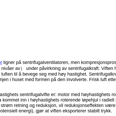
er
ligner på sentrifugalventilatoren, men kompresjonsprose
re nivåer av） under påvirkning av sentrifugalkraft. Vifte
luften til å bevege seg med høy hastighet. Sentrifugalkraf
linjen i huset med formen på den involverte. Frisk luft et
astighets sentrifugalvifte er: motor med høyhastighets rot
a kommet inn i høyhastighets roterende løpehjul i radiell 
trøm retning og reduksjon, vil reduksjonseffekten være 
otensiell energi), gjør at viften eksporterer stabilt trykk.