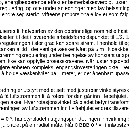
ktap, energibesparende effekt er bemerkelsesverdig, just
 regulering, og ofte under anledninger med lav belastnin
et endre seg sterkt. Vifteens proporsjonale lov er som føl
seres til halvparten av den opprinnelige nominelle hasti
selen til det tilsvarende arbeidsforholdspunktet til 1/2, 
reguleringen i stor grad kan spare strøm. I henhold til e
stanken alltid i det vanlige væskenivået på 5 m i kloakk
v strømningsregulering under betingelse av konstant utløp
om ikke kan oppfylle prosesskravene. Når justeringsdybde
jøre enheten kompleks, engangsinvesteringen økte. Derfo
nger å holde væskenivået på 5 meter, er det åpenbart upa
rdning er utstyrt med et sett med justerbar vinkelstyres
 å få luftstrømmen til å rotere før den går inn i løpehjulet
egen akse. Hver rotasjonsvinkel på bladet betyr transfo
 retningen av luftstrømmen inn i viftehjulet endres tilsvar
 = 0 °, har styrbladet i utgangspunktet ingen innvirkning
julbladet på en radial måte. Når 0 BBB 0 ° vil innløpsfør