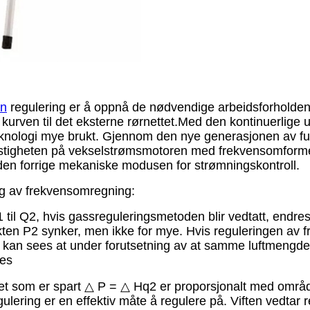
an
regulering er å oppnå de nødvendige arbeidsforholdene
 kurven til det eksterne rørnettet.
Med den kontinuerlige u
knologi mye brukt. Gjennom den nye generasjonen av ful
astigheten på vekselstrømsmotoren med frekvensomforme
den forrige mekaniske modusen for strømningskontroll.
ng av frekvensomregning:
til Q2, hvis gassreguleringsmetoden blir vedtatt, endres 
ekten P2 synker, men ikke for mye. Hvis reguleringen av f
t kan sees at under forutsetning av at samme luftmengde Q2
res
apet som er spart △ P = △ Hq2 er proporsjonalt med omr
ulering er en effektiv måte å regulere på. Viften vedtar 