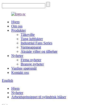
Hjem
Om oss
Produkter
Tåkevifte
Tung luftfukter
Industrial Fans Series
Varmeapparat
Aksiale vifter og tilbehør
Nyheter
Firma nyheter
Bransje nyheter
Vanlige spørsmål
Kontakt oss
English
Hjem
Nyheter
Arbeidsprinsippet til sylindrisk blåser