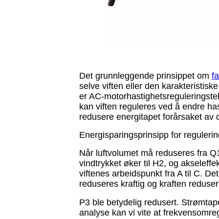
Det grunnleggende prinsippet om
f
selve viften eller den karakteristiske
er AC-motorhastighetsreguleringste
kan viften reguleres ved å endre h
redusere energitapet forårsaket av 
Energisparingsprinsipp for reguleri
Når luftvolumet må reduseres fra Q1 
vindtrykket øker til H2, og akseleff
viftenes arbeidspunkt fra A til C. De
reduseres kraftig og kraften reduse
P3 ble betydelig redusert. Strømt
analyse kan vi vite at frekvensomreg